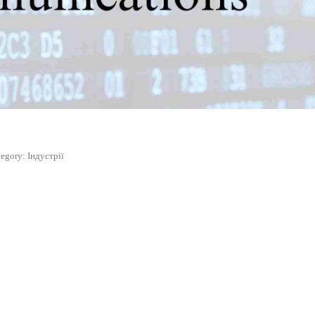
tegory:
Індустрії