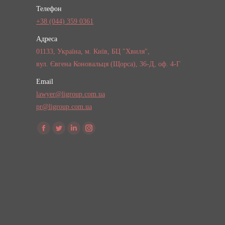
Телефон
+38 (044) 359 0361
Адреса
01133, Україна, м. Київ, БЦ "Хвиля",
вул. Євгена Коновальця (Щорса), 36-Д, оф. 4-Г
Email
lawyer@ligroup.com.ua
pr@ligroup.com.ua
Find us on:
Facebook
Twitter
Linkedin
Instagram