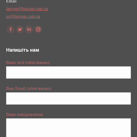
Email
lawyer@ligroup.com.ua
pr@ligroup.com.ua
Find us on:
Facebook
Twitter
Linkedin
Instagram
Напишіть нам
Ваше ім'я (обов'язково)
Ваш Email (обов'язково)
Ваше повідомлення