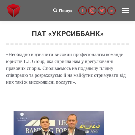
Пошук
Search:
Facebook
Instagram
Twitter
Linkedin
ПАТ «УКРСИББАНК»
«Необхідно відзначити високий професіоналізм команди
юристів L.I. Group, яка сприяла нам у врегулюванні
правових спорів. Сподіваємось на подальшу плідну
співпрацю та розраховуємо й на майбутнє отримувати від
них такі ж високоякісні послуги».