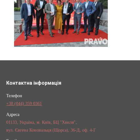
Контактна інформація
Телефон
+38 (044) 359 0361
Адреса
01133, Україна, м. Київ, БЦ "Хвиля",
вул. Євгена Коновальця (Щорса), 36-Д, оф. 4-Г