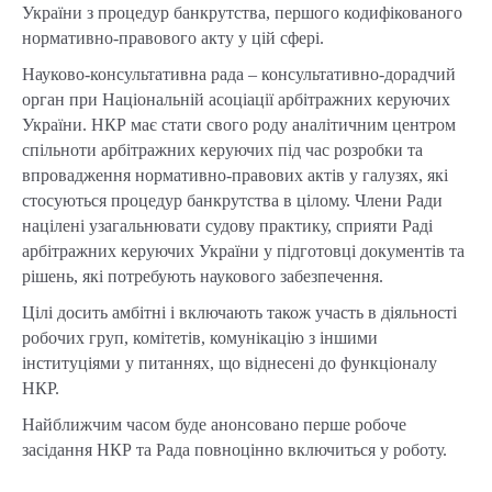
України з процедур банкрутства, першого кодифікованого
нормативно-правового акту у цій сфері.
Науково-консультативна рада – консультативно-дорадчий
орган при Національній асоціації арбітражних керуючих
України. НКР має стати свого роду аналітичним центром
спільноти арбітражних керуючих під час розробки та
впровадження нормативно-правових актів у галузях, які
стосуються процедур банкрутства в цілому. Члени Ради
націлені узагальнювати судову практику, сприяти Раді
арбітражних керуючих України у підготовці документів та
рішень, які потребують наукового забезпечення.
Цілі досить амбітні і включають також участь в діяльності
робочих груп, комітетів, комунікацію з іншими
інституціями у питаннях, що віднесені до функціоналу
НКР.
Найближчим часом буде анонсовано перше робоче
засідання НКР та Рада повноцінно включиться у роботу.