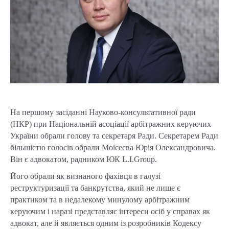
На першому засіданні Науково-консультативної ради
(НКР) при Національній асоціації арбітражних керуючих
України обрали голову та секретаря Ради. Секретарем Ради
більшістю голосів обрали Моісеєва Юрія Олександровича.
Він є адвокатом, радником ЮК L.I.Group.
Його обрали як визнаного фахівця в галузі
реструктуризації та банкрутства, який не лише є
практиком та в недалекому минулому арбітражним
керуючим і наразі представляє інтереси осіб у справах як
адвокат, але й являється одним із розробників Кодексу