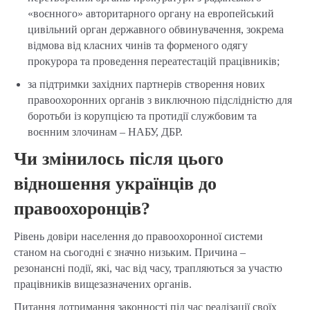
«воєнного» авторитарного органу на европейський
цивільний орган державного обвинувачення, зокрема
відмова від класних чинів та форменого одягу
прокурора та проведення переатестацій працівників;
за підтримки західних партнерів створення нових
правоохоронних органів з виключною підслідністю для
боротьби із корупцією та протидії службовим та
воєнним злочинам – НАБУ, ДБР.
Чи змінилось після цього
відношення українців до
правоохоронців?
Рівень довіри населення до правоохоронної системи
станом на сьогодні є значно низьким. Причина –
резонансні події, які, час від часу, трапляються за участю
працівників вищезазначених органів.
Питання дотримання законності під час реалізації своїх