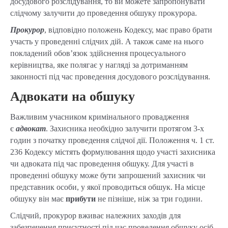
досудового розслідування, то ви можете запропонувати
слідчому залучити до проведення обшуку прокурора.
Прокурор
, відповідно положень Кодексу, має право брати
участь у проведенні слідчих дій. А також саме на нього
покладений обов’язок здійснення процесуального
керівництва, яке полягає у нагляді за дотриманням
законності під час проведення досудового розслідування.
Адвокати на обшуку
Важливим учасником кримінального провадження
є
адвокат
. Захисника необхідно залучити протягом 3-х
годин з початку проведення слідчої дії. Положення ч. 1 ст.
236 Кодексу містять формулювання щодо участі захисника
чи адвоката під час проведення обшуку. Для участі в
проведенні обшуку може бути запрошений захисник чи
представник особи, у якої проводиться обшук. На місце
обшуку він має
прибути
не пізніше, ніж за три години.
Слідчий, прокурор вживає належних заходів для
забезпечення присутності під час проведення обшуку осіб,