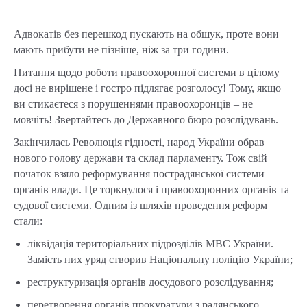
Адвокатів без перешкод пускають на обшук, проте вони
мають прибути не пізніше, ніж за три години.
Питання щодо роботи правоохоронної системи в цілому
досі не вирішене і гостро підлягає розголосу! Тому, якщо
ви стикаєтеся з порушеннями правоохоронців – не
мовчіть! Звертайтесь до Державного бюро розслідувань.
Закінчилась Революція гідності, народ України обрав
нового голову держави та склад парламенту. Тож свій
початок взяло реформування пострадянської системи
органів влади. Це торкнулося і правоохоронних органів та
судової системи. Одним із шляхів проведення реформ
стали:
ліквідація територіальних підрозділів МВС України.
Замість них уряд створив Національну поліцію України;
реструктуризація органів досудового розслідування;
перетворення органів прокуратури з радянського