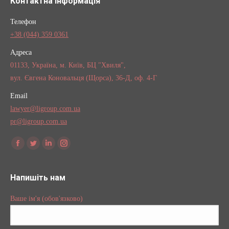
Контактна інформація
Телефон
+38 (044) 359 0361
Адреса
01133, Україна, м. Київ, БЦ "Хвиля",
вул. Євгена Коновальця (Щорса), 36-Д, оф. 4-Г
Email
lawyer@ligroup.com.ua
pr@ligroup.com.ua
Find us on:
Facebook
Twitter
Linkedin
Instagram
Напишіть нам
Ваше ім'я (обов'язково)