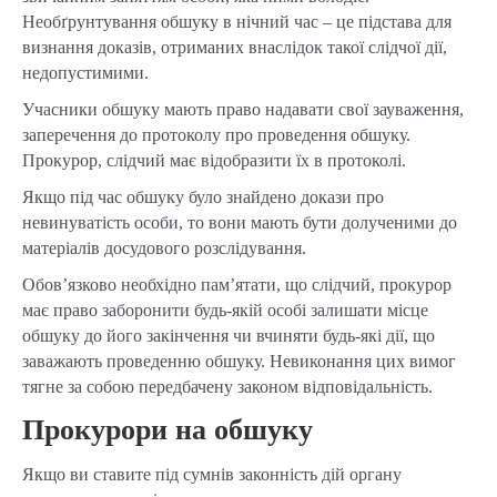
Необґрунтування обшуку в нічний час – це підстава для
визнання доказів, отриманих внаслідок такої слідчої дії,
недопустимими.
Учасники обшуку мають право надавати свої зауваження,
заперечення до протоколу про проведення обшуку.
Прокурор, слідчий має відобразити їх в протоколі.
Якщо під час обшуку було знайдено докази про
невинуватість особи, то вони мають бути долученими до
матеріалів досудового розслідування.
Обов’язково необхідно пам’ятати, що слідчий, прокурор
має право заборонити будь-якій особі залишати місце
обшуку до його закінчення чи вчиняти будь-які дії, що
заважають проведенню обшуку. Невиконання цих вимог
тягне за собою передбачену законом відповідальність.
Прокурори на обшуку
Якщо ви ставите під сумнів законність дій органу