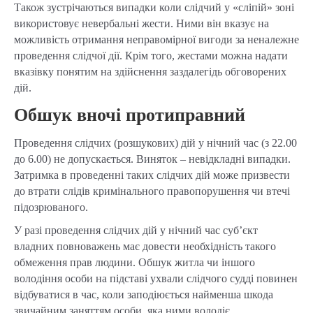
Також зустрічаються випадки коли слідчий у «сліпій» зоні
використовує невербальні жести. Ними він вказує на
можливість отримання неправомірної вигоди за неналежне
проведення слідчої дії. Крім того, жестами можна надати
вказівку понятим на здійснення заздалегідь обговорених
дій.
Обшук вночі протиправний
Проведення слідчих (розшукових) дій у нічний час (з 22.00
до 6.00) не допускається. Виняток – невідкладні випадки.
Затримка в проведенні таких слідчих дій може призвести
до втрати слідів кримінального правопорушення чи втечі
підозрюваного.
У разі проведення слідчих дій у нічний час суб’єкт
владних повноважень має довести необхідність такого
обмеження прав людини. Обшук житла чи іншого
володіння особи на підставі ухвали слідчого судді повинен
відбуватися в час, коли заподіюється найменша шкода
звичайним заняттям особи, яка ними володіє.