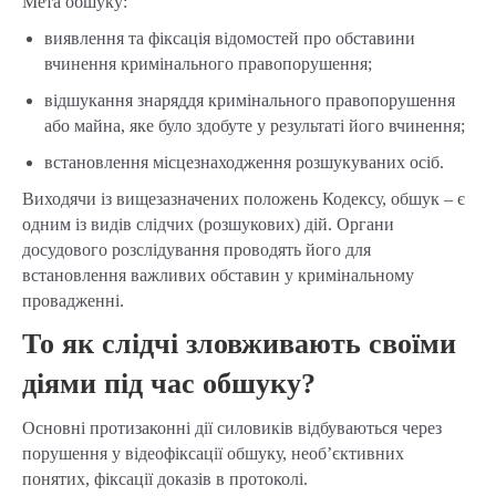
Мета обшуку:
виявлення та фіксація відомостей про обставини
вчинення кримінального правопорушення;
відшукання знаряддя кримінального правопорушення
або майна, яке було здобуте у результаті його вчинення;
встановлення місцезнаходження розшукуваних осіб.
Виходячи із вищезазначених положень Кодексу, обшук – є
одним із видів слідчих (розшукових) дій. Органи
досудового розслідування проводять його для
встановлення важливих обставин у кримінальному
провадженні.
То як слідчі зловживають своїми
діями під час обшуку?
Основні протизаконні дії силовиків відбуваються через
порушення у відеофіксації обшуку, необ’єктивних
понятих, фіксації доказів в протоколі.