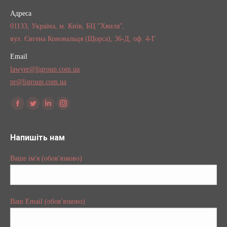
Адреса
01133, Україна, м. Київ, БЦ "Хвиля",
вул. Євгена Коновальця (Щорса), 36-Д, оф. 4-Г
Email
lawyer@ligroup.com.ua
pr@ligroup.com.ua
Find us on:
Facebook
Twitter
Linkedin
Instagram
Напишіть нам
Ваше ім'я (обов'язково)
Ваш Email (обов'язково)