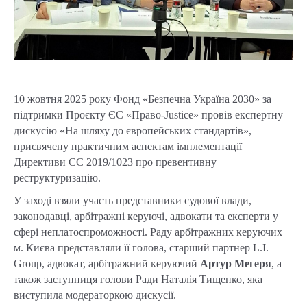
10 жовтня 2025 року Фонд «Безпечна Україна 2030» за
підтримки Проєкту ЄС «Право-Justice» провів експертну
дискусію «На шляху до європейських стандартів»,
присвячену практичним аспектам імплементації
Директиви ЄС 2019/1023 про превентивну
реструктуризацію.
У заході взяли участь представники судової влади,
законодавці, арбітражні керуючі, адвокати та експерти у
сфері неплатоспроможності. Раду арбітражних керуючих
м. Києва представляли її голова, старший партнер L.I.
Group, адвокат, арбітражний керуючий
Артур Мегеря
, а
також заступниця голови Ради Наталія Тищенко, яка
виступила модераторкою дискусії.